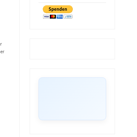
r
der