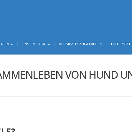
EREIN
UNSERE TIERE
VERMISST/ ZUGELAUFEN
UNTERSTÜ
SAMMENLEBEN VON HUND U
ELE?