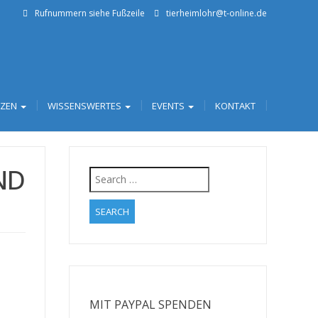
Rufnummern siehe Fußzeile
tierheimlohr@t-online.de
TZEN
WISSENSWERTES
EVENTS
KONTAKT
ND
Search
for:
MIT PAYPAL SPENDEN