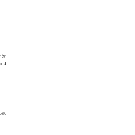
hör
ind
9690