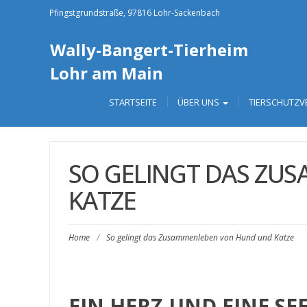
Pfingstgrundstraße, 97816 Lohr-Sackenbach
Wally-Bangert-Tierheim
Lohr am Main
STARTSEITE
ÜBER UNS
TIERSCHUTZV
SO GELINGT DAS ZU
KATZE
Home
/
So gelingt das Zusammenleben von Hund und Katze
EIN HERZ UND EINE SE