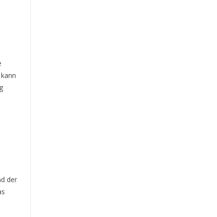
e
 kann
g
d der
as