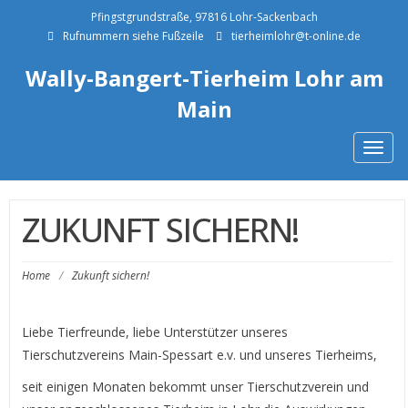
Pfingstgrundstraße, 97816 Lohr-Sackenbach
Rufnummern siehe Fußzeile
tierheimlohr@t-online.de
Wally-Bangert-Tierheim Lohr am
Main
Togg
navig
ZUKUNFT SICHERN!
Home
/
Zukunft sichern!
Liebe Tierfreunde, liebe Unterstützer unseres
Tierschutzvereins Main-Spessart e.v. und unseres Tierheims,
seit einigen Monaten bekommt unser Tierschutzverein und