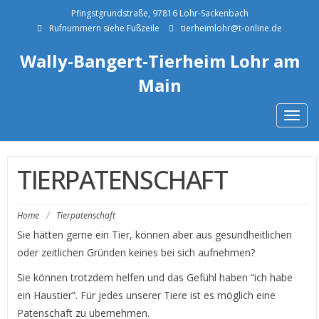
Pfingstgrundstraße, 97816 Lohr-Sackenbach
Rufnummern siehe Fußzeile
tierheimlohr@t-online.de
Wally-Bangert-Tierheim Lohr am
Main
Togg
navig
TIERPATENSCHAFT
Home
/
Tierpatenschaft
Sie hätten gerne ein Tier, können aber aus gesundheitlichen
oder zeitlichen Gründen keines bei sich aufnehmen?
Sie können trotzdem helfen und das Gefühl haben “ich habe
ein Haustier”. Für jedes unserer Tiere ist es möglich eine
Patenschaft zu übernehmen.