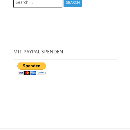
GRIECHISCHE
for:
LANDSCHILDKRÖTE AUS
BESCHLAGNAHMUNG
Diese herrenlose Landschildkröte befindet
sich derzeit in unserer Obhut und sucht ein
dauerhaftes, artgerechtes Zuhause bei
erfahrenen Schildkrötenhaltern.
MIT PAYPAL SPENDEN
HAZEL
Hazel ist ab dem 11.06.2026 auf der Suche
nach einem neuen Wirkungskreis. Besonders
wichtig ist dabei, dass er nicht alleine leben
muss, denn Kaninchen sind soziale Tiere und
brauchen die Gesellschaft ihrer Artgenossen,
um wirklich glücklich zu sein. Deshalb wird
Hazel ausschließlich in ein artgerechtes