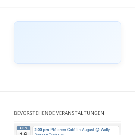
Zuhause mit mindestens einem passenden
Kaninchenpartner vermittelt.
TWEETY – ZUR PROBE
VERMITTELT
Fröhlicher Kanarienvogel sucht Gesellschaft.
BEVORSTEHENDE VERANSTALTUNGEN
AUG
2:00 pm
Pfötchen Café im August
@ Wally-
16
Bangert-Tierheim