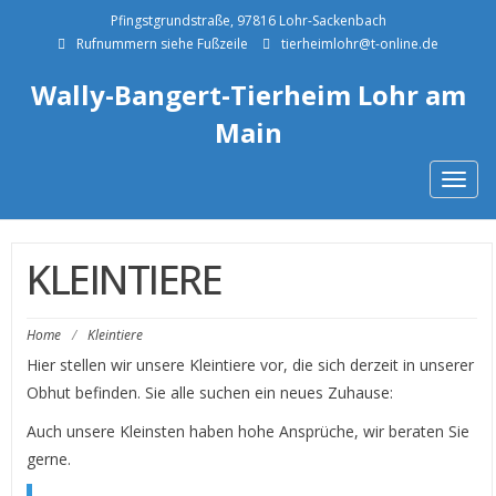
Pfingstgrundstraße, 97816 Lohr-Sackenbach
Rufnummern siehe Fußzeile
tierheimlohr@t-online.de
Wally-Bangert-Tierheim Lohr am
Main
Togg
navig
KLEINTIERE
Home
/
Kleintiere
Hier stellen wir unsere Kleintiere vor, die sich derzeit in unserer
Obhut befinden. Sie alle suchen ein neues Zuhause:
Auch unsere Kleinsten haben hohe Ansprüche, wir beraten Sie
gerne.