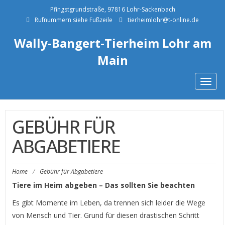
Pfingstgrundstraße, 97816 Lohr-Sackenbach
Rufnummern siehe Fußzeile
tierheimlohr@t-online.de
Wally-Bangert-Tierheim Lohr am
Main
Togg
navig
GEBÜHR FÜR
ABGABETIERE
Home
/
Gebühr für Abgabetiere
Tiere im Heim abgeben – Das sollten Sie beachten
Es gibt Momente im Leben, da trennen sich leider die Wege
von Mensch und Tier. Grund für diesen drastischen Schritt