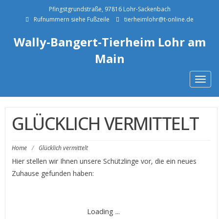
Pfingstgrundstraße, 97816 Lohr-Sackenbach
Rufnummern siehe Fußzeile
tierheimlohr@t-online.de
Wally-Bangert-Tierheim Lohr am
Main
Togg
navig
GLÜCKLICH VERMITTELT
Home
/
Glücklich vermittelt
Hier stellen wir Ihnen unsere Schützlinge vor, die ein neues
Zuhause gefunden haben:
2023
2024
2025
2026
2021