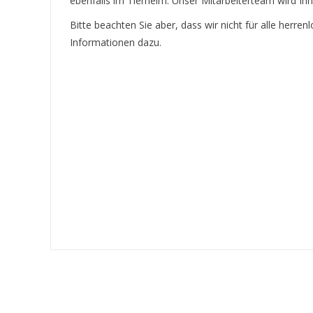
ebenfalls im Tierheim. Unser Mitarbeiterteam wird Ihn
Bitte beachten Sie aber, dass wir nicht für alle herren
Informationen dazu.
Vermisst/ Zugel
VERMISST: KATZE
„WHISKEY“
Seit Ende August 2025 wird
die zierliche, ca. 1,5 Jahre alte,
kastrierte Katze Whiskey
vermisst. Sie ist
verschwunden im
Hofstattweg 8 in Heßdorf.