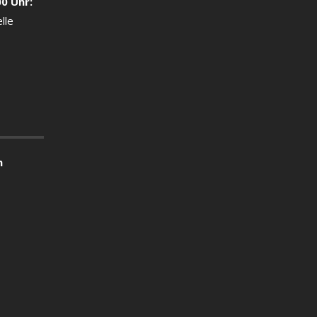
00 Uhr:
lle
n