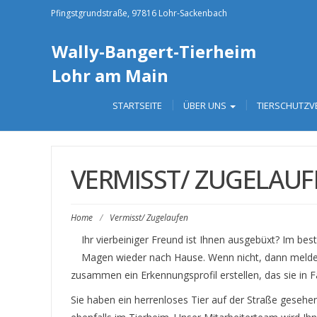
Pfingstgrundstraße, 97816 Lohr-Sackenbach
Wally-Bangert-Tierheim
Lohr am Main
STARTSEITE
ÜBER UNS
TIERSCHUTZV
VERMISST/ ZUGELAU
Home
/
Vermisst/ Zugelaufen
Ihr vierbeiniger Freund ist Ihnen ausgebüxt? Im bes
Magen wieder nach Hause. Wenn nicht, dann melden 
zusammen ein Erkennungsprofil erstellen, das sie in 
Sie haben ein herrenloses Tier auf der Straße gesehen