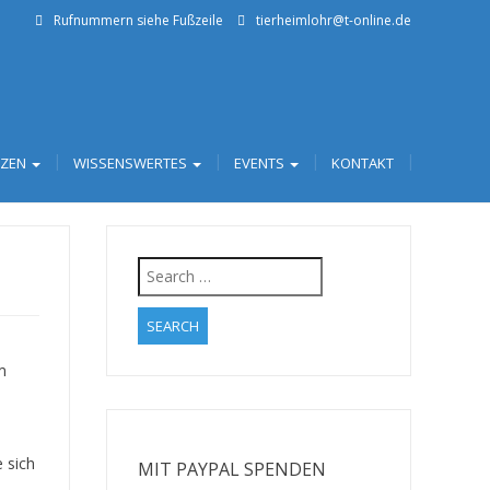
Rufnummern siehe Fußzeile
tierheimlohr@t-online.de
TZEN
WISSENSWERTES
EVENTS
KONTAKT
Search
for:
m
 sich
MIT PAYPAL SPENDEN