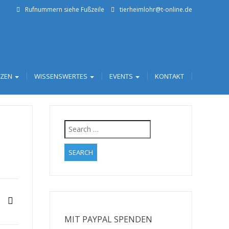
Rufnummern siehe Fußzeile
tierheimlohr@t-online.de
TZEN
WISSENSWERTES
EVENTS
KONTAKT
Search
for:
MIT PAYPAL SPENDEN