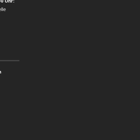
00 Uhr:
lle
n