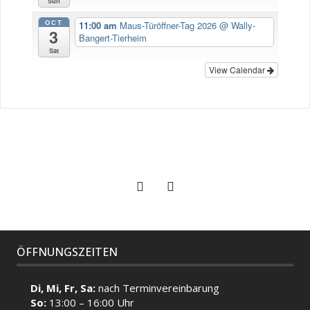
Sun
OCT
11:00 am
Maus-Türöffner-Tag 2026
@ Wally-
3
Bangert-Tierheim
Sat
View Calendar
ÖFFNUNGSZEITEN
Di, Mi, Fr, Sa:
nach Terminvereinbarung
So:
13:00 – 16:00 Uhr