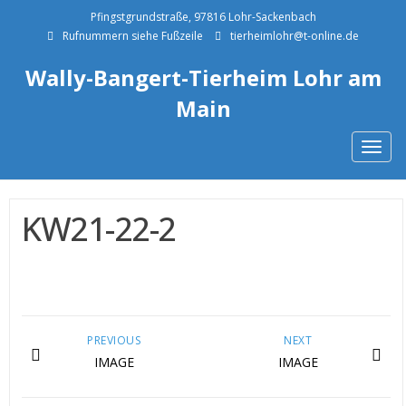
Pfingstgrundstraße, 97816 Lohr-Sackenbach
Rufnummern siehe Fußzeile
tierheimlohr@t-online.de
Wally-Bangert-Tierheim Lohr am
Main
Togg
navig
KW21-22-2
PREVIOUS
NEXT
IMAGE
IMAGE