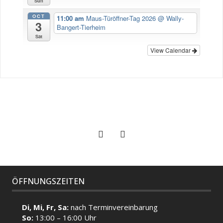
Sun
OCT
11:00 am
Maus-Türöffner-Tag 2026
@ Wally-
3
Bangert-Tierheim
Sat
View Calendar
ÖFFNUNGSZEITEN
Di, Mi, Fr, Sa:
nach Terminvereinbarung
So:
13:00 – 16:00 Uhr