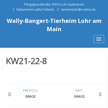
Pfingstgrundstraße, 97816 Lohr-Sackenbach
Rufnummern siehe Fußzeile
tierheimlohr@t-online.de
Wally-Bangert-Tierheim Lohr am
Main
Togg
navig
KW21-22-8
PREVIOUS
NEXT
IMAGE
IMAGE