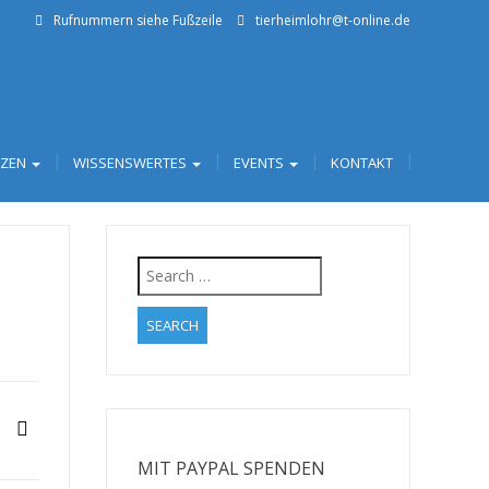
Rufnummern siehe Fußzeile
tierheimlohr@t-online.de
TZEN
WISSENSWERTES
EVENTS
KONTAKT
Search
for:
MIT PAYPAL SPENDEN