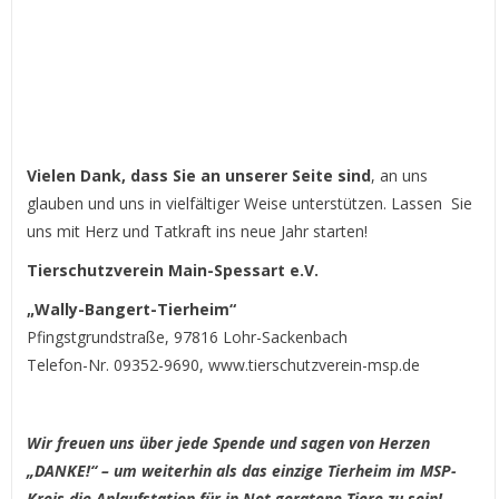
Vielen Dank, dass Sie an unserer Seite sind
, an uns
glauben und uns in vielfältiger Weise unterstützen.
Lassen
Sie
uns mit Herz und Tatkraft ins neue Jahr starten!
Tierschutzverein Main-Spessart e.V.
„Wally-Bangert-Tierheim“
Pfingstgrundstraße, 97816 Lohr-Sackenbach
Telefon-Nr. 09352-9690, www.tierschutzverein-msp.de
Wir freuen uns über jede Spende und sagen von Herzen
„DANKE!“ – um weiterhin als das einzige Tierhei
m im MSP-
Kreis die Anlaufstation für in Not geratene Tiere zu sein!