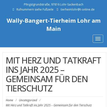
Pfingstgrundstraße, 97816 Lohr-Sackenbach
Rufnummern siehe Fußzeile
tierheimlohr@t-online.de
Wally-Bangert-Tierheim Lohr am
Main
Togg
navig
MIT HERZ UND TATKRAFT
INS JAHR 2025 –
GEMEINSAM FÜR DEN
TIERSCHUTZ
Home
/
Uncategorized
/
Mit Herz und Tatkraft ins Jahr 2025 – Gemeinsam für den Tierschutz