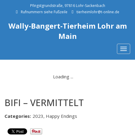
Pfingstgrundstraße, 97816 Lohr-Sackenbach
Rufnummern siehe Fußzeile
tierheimlohr@t-online.de
Wally-Bangert-Tierheim Lohr am
Main
Togg
navig
BIFI – VERMITTELT
Categories:
2023, Happy Endings