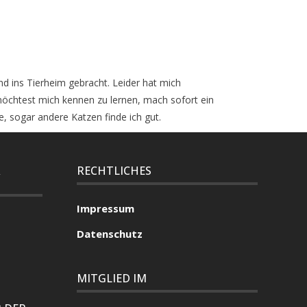
nd ins Tierheim gebracht. Leider hat mich
möchtest mich kennen zu lernen, mach sofort ein
, sogar andere Katzen finde ich gut.
R
RECHTLICHES
Impressum
Datenschutz
MITGLIED IM