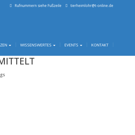
Rufnummern siehe Fußzeile
tierheimlohr@t-online.de
TZEN
WISSENSWERTES
EVENTS
KONTAKT
MITTELT
ngs