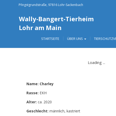
Pfingstgrundstraße, 97816 Lohr-Sackenbach
Wally-Bangert-Tierheim
Lohr am Main
STARTSEITE
ÜBER UNS
TIERSCHUTZV
Name: Charley
Rasse:
EKH
Alter:
ca. 2020
Geschlecht:
männlich, kastriert