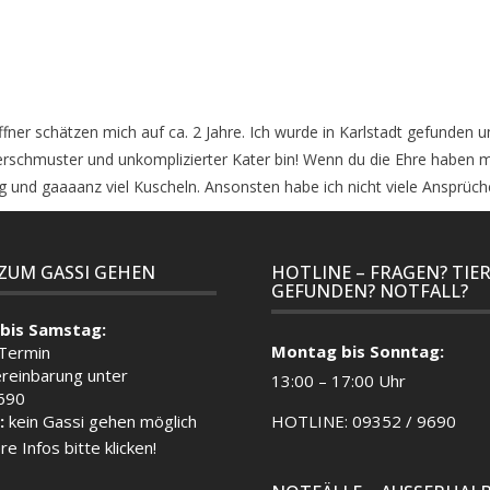
ffner schätzen mich auf ca. 2 Jahre. Ich wurde in Karlstadt gefunden u
verschmuster und unkomplizierter Kater bin! Wenn du die Ehre haben 
 und gaaaanz viel Kuscheln. Ansonsten habe ich nicht viele Ansprüche
 ZUM GASSI GEHEN
HOTLINE – FRAGEN? TIE
GEFUNDEN? NOTFALL?
bis Samstag:
Montag bis Sonntag:
 Termin
reinbarung unter
13:00 – 17:00 Uhr
690
:
kein Gassi gehen möglich
HOTLINE: 09352 / 9690
re Infos bitte klicken!