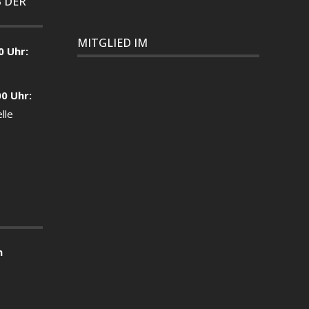
 DER
MITGLIED IM
0 Uhr:
00 Uhr:
lle
n