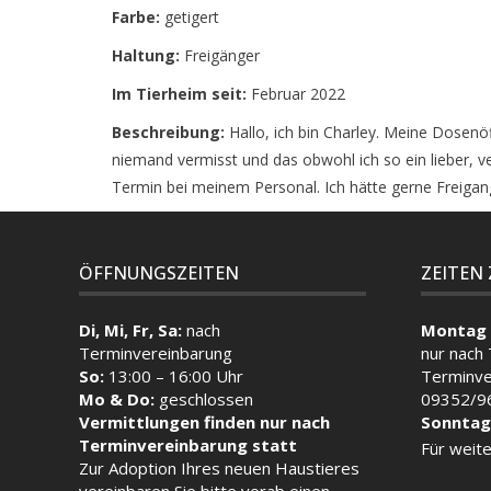
Farbe:
getigert
Haltung:
Freigänger
Im Tierheim seit:
Februar 2022
Beschreibung:
Hallo, ich bin Charley. Meine Dosenö
niemand vermisst und das obwohl ich so ein lieber, 
Termin bei meinem Personal. Ich hätte gerne Freigang
ÖFFNUNGSZEITEN
ZEITEN
Di, Mi, Fr, Sa:
nach
Montag 
Terminvereinbarung
nur nach
So:
13:00 – 16:00 Uhr
Terminve
Mo & Do:
geschlossen
09352/9
Vermittlungen finden nur nach
Sonntag
Terminvereinbarung statt
Für weite
Zur Adoption Ihres neuen Haustieres
vereinbaren Sie bitte vorab einen