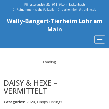
Pfingstgrundstraße, 97816 Lohr-Sackenbach
Rufnummern siehe Fußzeile
tierheimlohr@t-online.de
Wally-Bangert-Tierheim Lohr am
Main
Togg
navig
DAISY & HEXE –
VERMITTELT
Categories:
2024, Happy Endings