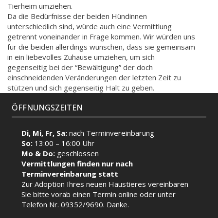
Tierheim umziehen.
Da die Bedürfnisse der beiden Hündinnen
unterschiedlich sind, würde auch eine Vermittlung
getrennt voneinander in Frage kommen. Wir würden uns
für die beiden allerdings wünschen, dass sie gemeinsam
in ein liebevolles Zuhause umziehen, um sich
gegenseitig bei der “Bewältigung” der doch
einschneidenden Veränderungen der letzten Zeit zu
stützen und sich gegenseitig Halt zu geben.
ÖFFNUNGSZEITEN
Di, Mi, Fr, Sa:
nach Terminvereinbarung
So:
13:00 – 16:00 Uhr
Mo & Do:
geschlossen
Vermittlungen finden nur nach
Terminvereinbarung statt
Zur Adoption Ihres neuen Haustieres vereinbaren
Sie bitte vorab einen Termin
online
oder unter
Telefon Nr. 09352/9690. Danke.