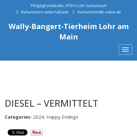
Pfingstgrundstraße, 97816 Lohr-Sackenbach
Rufnummern siehe Fußzeile
tierheimlohr@t-online.de
Wally-Bangert-Tierheim Lohr am
Main
Togg
navig
DIESEL – VERMITTELT
Categories:
2024, Happy Endings