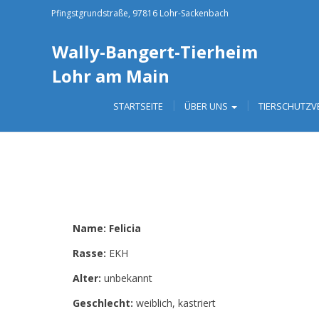
Pfingstgrundstraße, 97816 Lohr-Sackenbach
Wally-Bangert-Tierheim
Lohr am Main
STARTSEITE
ÜBER UNS
TIERSCHUTZV
Previous
Previous
Name: Felicia
Rasse:
EKH
Alter:
unbekannt
Geschlecht:
weiblich, kastriert