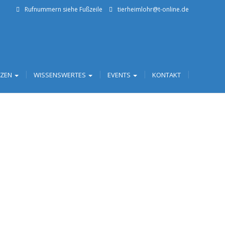
Rufnummern siehe Fußzeile
tierheimlohr@t-online.de
TZEN
WISSENSWERTES
EVENTS
KONTAKT