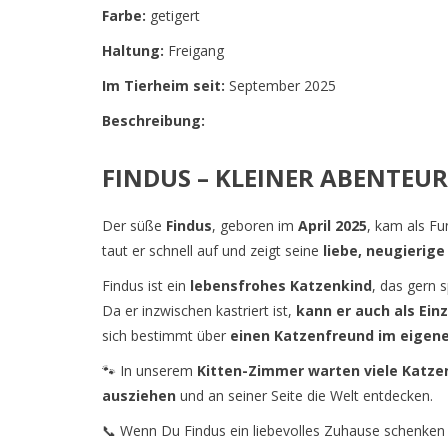
Farbe:
getigert
Haltung:
Freigang
Im Tierheim seit:
September 2025
Beschreibung:
FINDUS – KLEINER ABENTEUR
Der süße
Findus
, geboren im
April 2025
, kam als Fu
taut er schnell auf und zeigt seine
liebe, neugierig
Findus ist ein
lebensfrohes Katzenkind
, das gern 
Da er inzwischen kastriert ist,
kann er auch als Ein
sich bestimmt über
einen Katzenfreund im eigen
🐾 In unserem
Kitten-Zimmer warten viele Katze
ausziehen
und an seiner Seite die Welt entdecken.
📞 Wenn Du Findus ein liebevolles Zuhause schenken