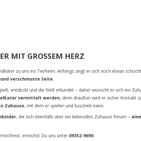
ER MIT GROSSEM HERZ
ndkater zu uns ins Tierheim. Anfangs zeigt er sich noch etwas schüc
e und verschmuste Seite
.
spielt, entdeckt und die Welt erkundet – daher wünscht er sich ein Zu
zelkater vermittelt werden
, denn draußen wird er sicher Kontakt 
en Zuhause
, mit dem er spielen und kuscheln kann.
nkinder
, die sich ebenfalls über ein liebevolles Zuhause freuen –
ein
 möchtest, erreichst Du uns unter
09352-9690
.