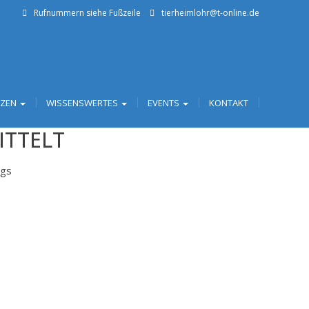
Rufnummern siehe Fußzeile
tierheimlohr@t-online.de
TZEN
WISSENSWERTES
EVENTS
KONTAKT
ITTELT
ngs