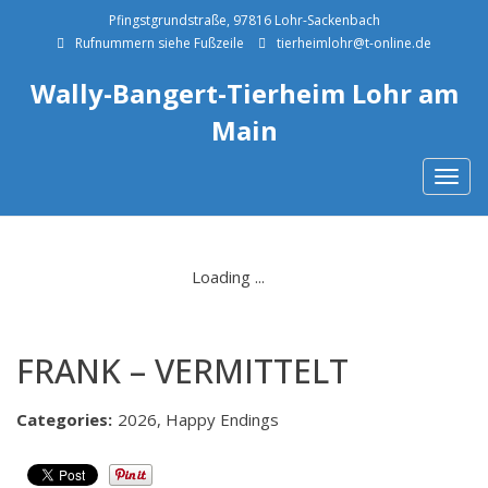
Pfingstgrundstraße, 97816 Lohr-Sackenbach
Rufnummern siehe Fußzeile
tierheimlohr@t-online.de
Wally-Bangert-Tierheim Lohr am
Main
Togg
navig
FRANK – VERMITTELT
Categories:
2026, Happy Endings