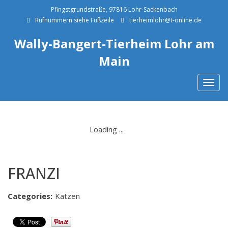
Pfingstgrundstraße, 97816 Lohr-Sackenbach
Rufnummern siehe Fußzeile
tierheimlohr@t-online.de
Wally-Bangert-Tierheim Lohr am
Main
Togg
navig
FRANZI
Categories:
Katzen