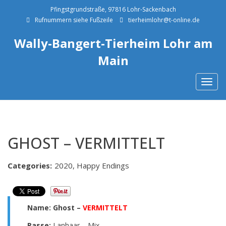
Pfingstgrundstraße, 97816 Lohr-Sackenbach
Rufnummern siehe Fußzeile
tierheimlohr@t-online.de
Wally-Bangert-Tierheim Lohr am
Main
Togg
navig
GHOST – VERMITTELT
Categories:
2020, Happy Endings
Name:
Ghost –
VERMITTELT
Rasse:
Lanhaar – Mix