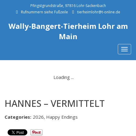
Pfingstgrundstraße, 97816 Lohr-Sackenbach
Rufnummern siehe Fußzeile
tierheimlohr@t-online.de
Wally-Bangert-Tierheim Lohr am
Main
Togg
navig
HANNES – VERMITTELT
Categories:
2026, Happy Endings