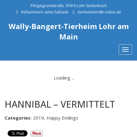
Pfingstgrundstraße, 97816 Lohr-Sackenbach
Rufnummern siehe Fußzeile
tierheimlohr@t-online.de
Wally-Bangert-Tierheim Lohr am
Main
Togg
navig
HANNIBAL – VERMITTELT
Categories:
2019, Happy Endings