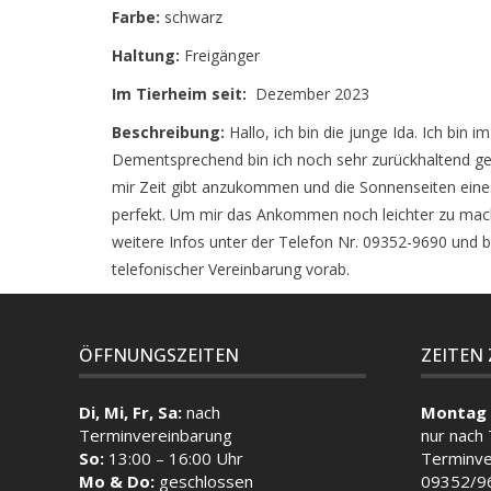
Farbe:
schwarz
Haltung:
Freigänger
Im Tierheim seit:
Dezember 2023
Beschreibung:
Hallo, ich bin die junge Ida. Ich bin
Dementsprechend bin ich noch sehr zurückhaltend ge
mir Zeit gibt anzukommen und die Sonnenseiten ein
perfekt. Um mir das Ankommen noch leichter zu mach
weitere Infos unter der Telefon Nr. 09352-9690 und 
telefonischer Vereinbarung vorab.
ÖFFNUNGSZEITEN
ZEITEN
Di, Mi, Fr, Sa:
nach
Montag 
Terminvereinbarung
nur nach
So:
13:00 – 16:00 Uhr
Terminve
Mo & Do:
geschlossen
09352/9