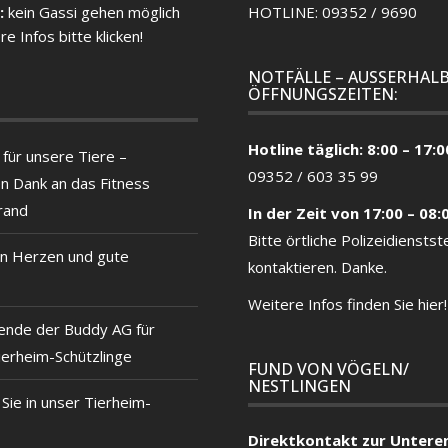
:
kein Gassi gehen möglich
HOTLINE: 09352 / 9690
re Infos bitte klicken!
NOTFÄLLE – AUSSERHALB
ÖFFNUNGSZEITEN:
Hotline täglich: 8:00 – 17:0
für unsere Tiere –
09352 / 603 35 99
en Dank an das Fitness
rand
In der Zeit von 17:00 – 08:
Bitte örtliche
Polizeidienstste
n Herzen und gute
kontaktieren. Danke.
Weitere Infos finden Sie hier!
ende der Buddy AG für
ierheim-Schützlinge
FUND VON VÖGELN/
NESTLINGEN
ie in unser Tierheim-
Direktkontakt zur Untere