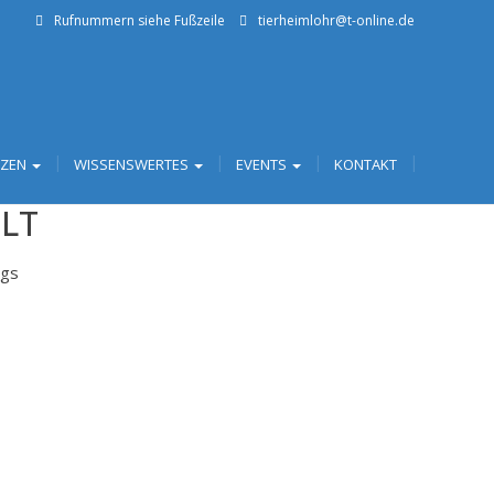
Rufnummern siehe Fußzeile
tierheimlohr@t-online.de
TZEN
WISSENSWERTES
EVENTS
KONTAKT
ELT
ngs