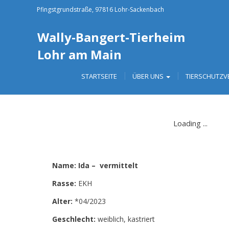
Pfingstgrundstraße, 97816 Lohr-Sackenbach
Wally-Bangert-Tierheim
Lohr am Main
STARTSEITE
ÜBER UNS
TIERSCHUTZV
Name: Ida – vermittelt
Rasse:
EKH
Alter:
*04/2023
Geschlecht:
weiblich, kastriert