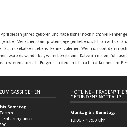
 im April diesen Jahres geboren und habe bisher noch nicht viel kenneng
genüber Menschen. Samtpfoten dagegen liebe ich. Ich bin auf der S
es “Schmusekatzen-Lebens” kennenzulernen. Wenn ich dort dann noc
en, wäre es wunderbar, wenn bereits eine Katze im neuen Zuhause a
beantworten auch alle Fragen. Ich freue mich auch auf Kennenlern-B
 ZUM GASSI GEHEN
HOTLINE – FRAGEN? TIE
GEFUNDEN? NOTFALL?
bis Samstag:
Montag bis Sonntag:
 Termin
reinbarung unter
13:00 – 17:00 Uhr
690