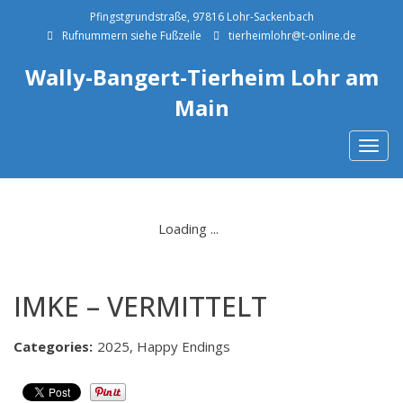
Pfingstgrundstraße, 97816 Lohr-Sackenbach
Rufnummern siehe Fußzeile
tierheimlohr@t-online.de
Wally-Bangert-Tierheim Lohr am
Main
Togg
navig
IMKE – VERMITTELT
Categories:
2025, Happy Endings