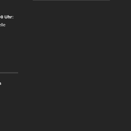
00 Uhr:
lle
n