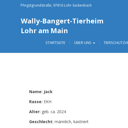
Pfingstgrundstraße, 97816 Lohr-Sackenbach
Wally-Bangert-Tierheim
Lohr am Main
STARTSEITE
ÜBER UNS
TIERSCHUTZV
Name: Jack
Rasse:
EKH
Alter:
geb. ca. 2024
Geschlecht:
männlich, kastriert