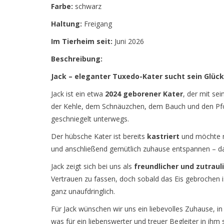
Farbe:
schwarz
Haltung:
Freigang
Im Tierheim seit:
Juni 2026
Beschreibung:
Jack – eleganter Tuxedo-Kater sucht sein Glück
Jack ist ein etwa
2024 geborener Kater
, der mit se
der Kehle, dem Schnäuzchen, dem Bauch und den Pf
geschniegelt unterwegs.
Der hübsche Kater ist bereits
kastriert
und möchte n
und anschließend gemütlich zuhause entspannen – das
Jack zeigt sich bei uns als
freundlicher und zutraul
Vertrauen zu fassen, doch sobald das Eis gebrochen is
ganz unaufdringlich.
Für Jack wünschen wir uns ein liebevolles Zuhause, i
was für ein liebenswerter und treuer Begleiter in ihm 