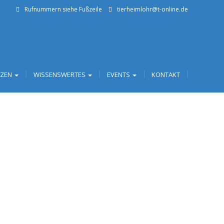
Rufnummern siehe Fußzeile
tierheimlohr@t-online.de
TZEN
WISSENSWERTES
EVENTS
KONTAKT