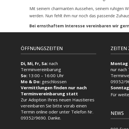
Mit seinem charmanten Aussehen, seinem ruhigen Wese
werden. Nun fehlt ihm nur noch das passende Zuhaus
Bei ernsthaftem Interesse vereinbaren wir ge
ÖFFNUNGSZEITEN
ZEITEN
Di, Mi, Fr, Sa:
nach
Montag 
Terminvereinbarung
nur nach
So:
13:00 – 16:00 Uhr
Terminve
Mo & Do:
geschlossen
09352/9
Vermittlungen finden nur nach
Sonntag
Terminvereinbarung statt
Für weite
Zur Adoption Ihres neuen Haustieres
vereinbaren Sie bitte vorab einen
Termin
online
oder unter Telefon Nr.
NEWS
09352/9690. Danke.
800 Euro 