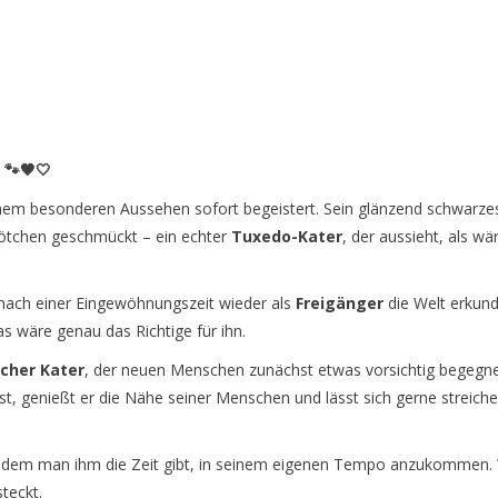
 🐾🖤🤍
inem besonderen Aussehen sofort begeistert. Sein glänzend schwarze
ötchen geschmückt – ein echter
Tuxedo-Kater
, der aussieht, als w
ach einer Eingewöhnungszeit wieder als
Freigänger
die Welt erkun
 wäre genau das Richtige für ihn.
icher Kater
, der neuen Menschen zunächst etwas vorsichtig begegne
t, genießt er die Nähe seiner Menschen und lässt sich gerne streichel
n dem man ihm die Zeit gibt, in seinem eigenen Tempo anzukommen. We
steckt.