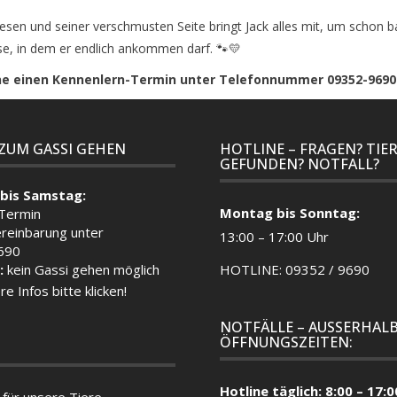
n und seiner verschmusten Seite bringt Jack alles mit, um schon ba
e, in dem er endlich ankommen darf. 🐾💛
rne einen Kennenlern-Termin unter Telefonnummer 09352-9690
 ZUM GASSI GEHEN
HOTLINE – FRAGEN? TIE
GEFUNDEN? NOTFALL?
bis Samstag:
Montag bis Sonntag:
 Termin
reinbarung unter
13:00 – 17:00 Uhr
690
:
kein Gassi gehen möglich
HOTLINE: 09352 / 9690
re Infos bitte klicken!
NOTFÄLLE – AUSSERHALB
ÖFFNUNGSZEITEN:
Hotline täglich: 8:00 – 17:0
für unsere Tiere –