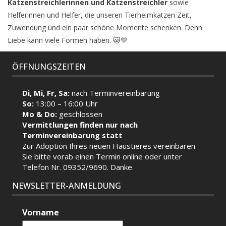
Katzenstreichlerinnen und Katzenstreichler
sowie
Helferinnen und Helfer, die unseren Tierheimkatzen Zeit,
Zuwendung und ein paar schöne Momente schenken. Denn
Liebe kann viele Formen haben. 🐱💛
ÖFFNUNGSZEITEN
Di, Mi, Fr, Sa:
nach Terminvereinbarung
So:
13:00 – 16:00 Uhr
Mo & Do:
geschlossen
Vermittlungen finden nur nach
Terminvereinbarung statt
Zur Adoption Ihres neuen Haustieres vereinbaren
Sie bitte vorab einen Termin
online
oder unter
Telefon Nr. 09352/9690. Danke.
NEWSLETTER-ANMELDUNG
Vorname