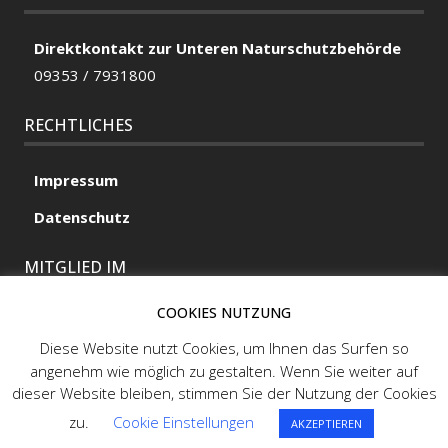
Direktkontakt zur Unteren Naturschutzbehörde
09353 / 7931800
RECHTLICHES
Impressum
Datenschutz
MITGLIED IM
COOKIES NUTZUNG
Diese Website nutzt Cookies, um Ihnen das Surfen so
MITGLIED IM
angenehm wie möglich zu gestalten. Wenn Sie weiter auf
dieser Website bleiben, stimmen Sie der Nutzung der Cookies
zu.
Cookie Einstellungen
AKZEPTIEREN