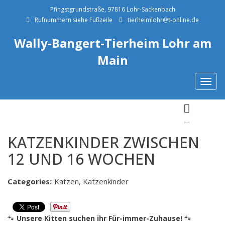
Pfingstgrundstraße, 97816 Lohr-Sackenbach
Rufnummern siehe Fußzeile
tierheimlohr@t-online.de
Wally-Bangert-Tierheim Lohr am
Main
Togg
navig
Previous
Next
Previous
Next
KATZENKINDER ZWISCHEN
12 UND 16 WOCHEN
Categories:
Katzen, Katzenkinder
🐾
Unsere Kitten suchen ihr Für-immer-Zuhause!
🐾