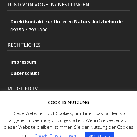
FUND VON VÖGELN/ NESTLINGEN
Direktkontakt zur Unteren Naturschutzbehörde
09353 / 7931800
RECHTLICHES
Impressum
Datenschutz
MITGLIED IM
COOKIES NUTZUNG
Diese Website nutzt Cookies, um Ihnen das Surfen so
MITGLIED IM
angenehm wie möglich zu gestalten. Wenn Sie weiter auf
dieser Website bleiben, stimmen Sie der Nutzung der Cookies
zu.
Cookie Einstellungen
AKZEPTIEREN