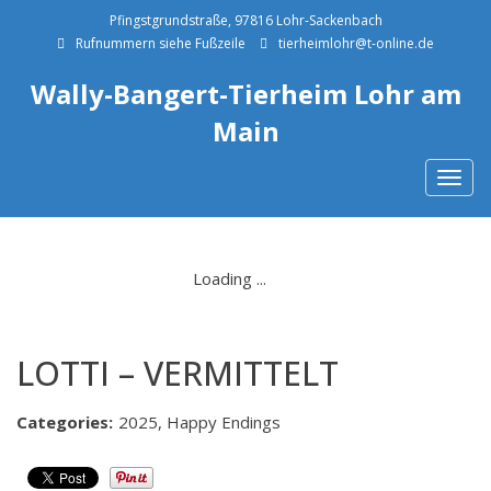
Pfingstgrundstraße, 97816 Lohr-Sackenbach
Rufnummern siehe Fußzeile
tierheimlohr@t-online.de
Wally-Bangert-Tierheim Lohr am
Main
Togg
navig
LOTTI – VERMITTELT
Categories:
2025, Happy Endings