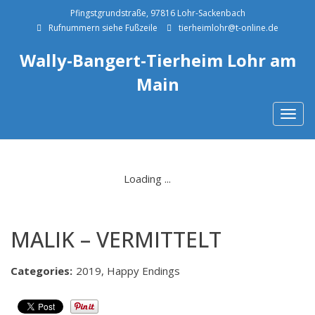
Pfingstgrundstraße, 97816 Lohr-Sackenbach
Rufnummern siehe Fußzeile
tierheimlohr@t-online.de
Wally-Bangert-Tierheim Lohr am
Main
Togg
navig
MALIK – VERMITTELT
Categories:
2019, Happy Endings