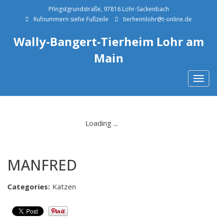
Pfingstgrundstraße, 97816 Lohr-Sackenbach
Rufnummern siehe Fußzeile
tierheimlohr@t-online.de
Wally-Bangert-Tierheim Lohr am
Main
Togg
navig
MANFRED
Categories:
Katzen