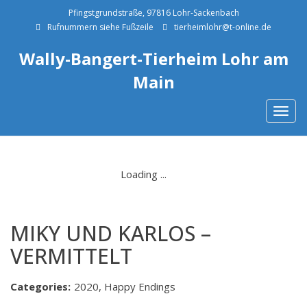
Pfingstgrundstraße, 97816 Lohr-Sackenbach
Rufnummern siehe Fußzeile
tierheimlohr@t-online.de
Wally-Bangert-Tierheim Lohr am
Main
Togg
navig
MIKY UND KARLOS –
VERMITTELT
Categories:
2020, Happy Endings