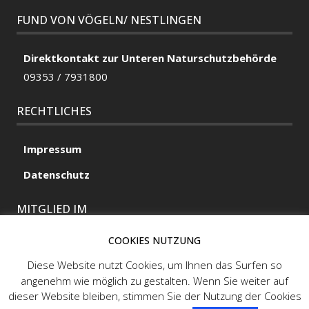
FUND VON VÖGELN/ NESTLINGEN
Direktkontakt zur Unteren Naturschutzbehörde
09353 / 7931800
RECHTLICHES
Impressum
Datenschutz
MITGLIED IM
COOKIES NUTZUNG
Diese Website nutzt Cookies, um Ihnen das Surfen so
MITGLIED IM
angenehm wie möglich zu gestalten. Wenn Sie weiter auf
dieser Website bleiben, stimmen Sie der Nutzung der Cookies