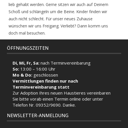
lieb gehabt werden. Gerne sitzen wir auch auf Deinem
Schoß und schlängeln um die Beine. Kinder finden wir
auch nicht schlecht. Für unser neues Zuhause
wünschen wir uns Freigang. Verliebt? Dann komm uns
doch mal besuchen.
ÖFFNUNGSZEITEN
Di, Mi, Fr, Sa:
nach Terminvereinbarung
So:
13:00 – 16:00 Uhr
Mo & Do:
geschlossen
Vermittlungen finden nur nach
Terminvereinbarung statt
Zur Adoption Ihres neuen Haustieres vereinbaren
Sie bitte vorab einen Termin
online
oder unter
Telefon Nr. 09352/9690. Danke.
NEWSLETTER-ANMELDUNG