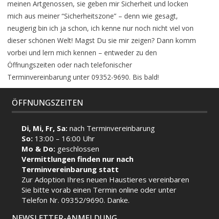
meinen Artgenossen, sie geben mir Sicherheit und locken
mich aus meiner “Sicherheitszone” – denn wie gesagt,
neugierig bin ich ja schon, ich kenne nur noch nicht viel von
dieser schönen Welt! Magst Du sie mir zeigen? Dann komm
vorbei und lern mich kennen – entweder zu den
Öffnungszeiten oder nach telefonischer
Terminvereinbarung unter 09352-9690. Bis bald!
ÖFFNUNGSZEITEN
Di, Mi, Fr, Sa:
nach Terminvereinbarung
So:
13:00 – 16:00 Uhr
Mo & Do:
geschlossen
Vermittlungen finden nur nach
Terminvereinbarung statt
Zur Adoption Ihres neuen Haustieres vereinbaren
Sie bitte vorab einen Termin
online
oder unter
Telefon Nr. 09352/9690. Danke.
NEWSLETTER-ANMELDUNG