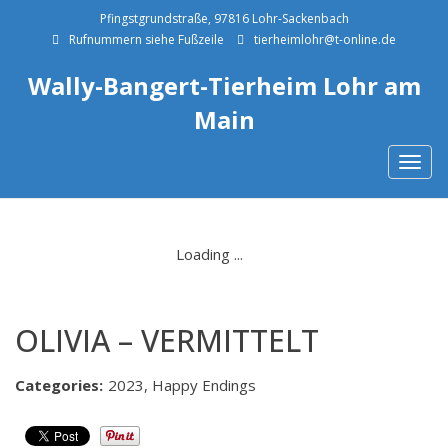
Pfingstgrundstraße, 97816 Lohr-Sackenbach
Rufnummern siehe Fußzeile
tierheimlohr@t-online.de
Wally-Bangert-Tierheim Lohr am
Main
Togg
navig
OLIVIA – VERMITTELT
Categories:
2023, Happy Endings