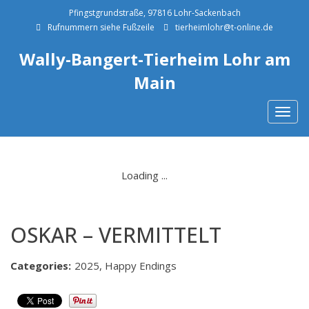
Pfingstgrundstraße, 97816 Lohr-Sackenbach
Rufnummern siehe Fußzeile
tierheimlohr@t-online.de
Wally-Bangert-Tierheim Lohr am
Main
Togg
navig
OSKAR – VERMITTELT
Categories:
2025, Happy Endings