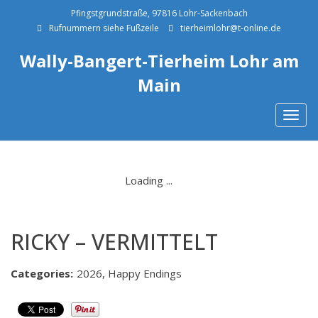
Pfingstgrundstraße, 97816 Lohr-Sackenbach
Rufnummern siehe Fußzeile
tierheimlohr@t-online.de
Wally-Bangert-Tierheim Lohr am
Main
Togg
navig
RICKY – VERMITTELT
Categories:
2026, Happy Endings