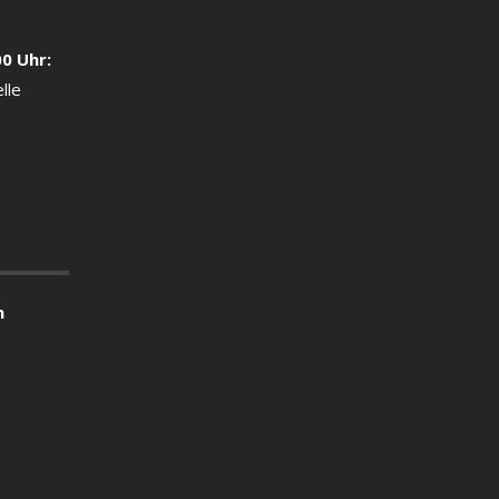
00 Uhr:
lle
n