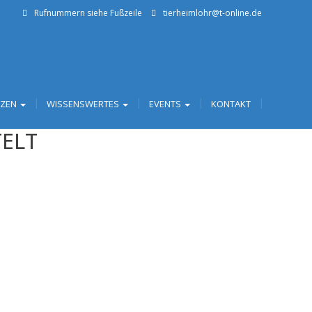
Rufnummern siehe Fußzeile
tierheimlohr@t-online.de
TZEN
WISSENSWERTES
EVENTS
KONTAKT
TELT