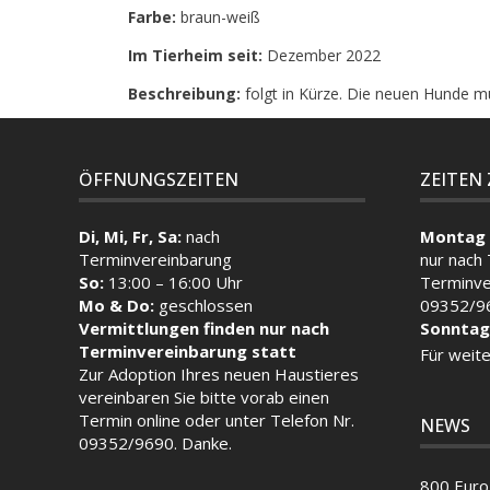
Farbe:
braun-weiß
Im Tierheim seit:
Dezember 2022
Beschreibung:
folgt in Kürze. Die neuen Hunde m
ÖFFNUNGSZEITEN
ZEITEN
Di, Mi, Fr, Sa:
nach
Montag 
Terminvereinbarung
nur nach
So:
13:00 – 16:00 Uhr
Terminve
Mo & Do:
geschlossen
09352/9
Vermittlungen finden nur nach
Sonntag
Terminvereinbarung statt
Für weite
Zur Adoption Ihres neuen Haustieres
vereinbaren Sie bitte vorab einen
Termin
online
oder unter Telefon Nr.
NEWS
09352/9690. Danke.
800 Euro 