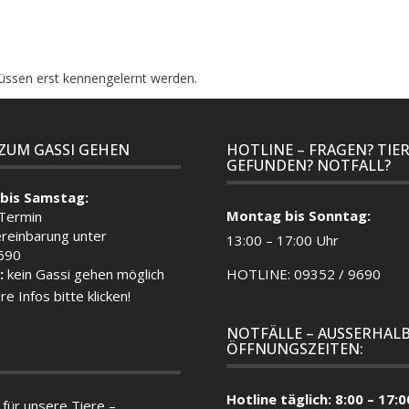
üssen erst kennengelernt werden.
 ZUM GASSI GEHEN
HOTLINE – FRAGEN? TIE
GEFUNDEN? NOTFALL?
bis Samstag:
Montag bis Sonntag:
 Termin
reinbarung unter
13:00 – 17:00 Uhr
690
:
kein Gassi gehen möglich
HOTLINE: 09352 / 9690
re Infos bitte klicken!
NOTFÄLLE – AUSSERHALB
ÖFFNUNGSZEITEN:
Hotline täglich: 8:00 – 17:0
für unsere Tiere –