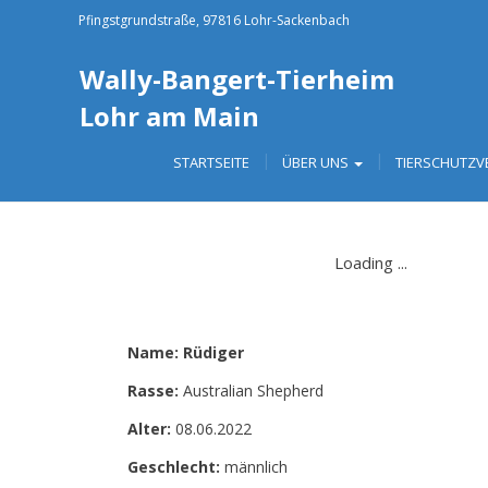
Pfingstgrundstraße, 97816 Lohr-Sackenbach
Wally-Bangert-Tierheim
Lohr am Main
STARTSEITE
ÜBER UNS
TIERSCHUTZV
Name: Rüdiger
Rasse:
Australian Shepherd
Alter:
08.06.2022
Geschlecht:
männlich