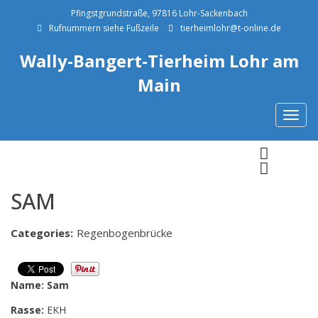
Pfingstgrundstraße, 97816 Lohr-Sackenbach
Rufnummern siehe Fußzeile
tierheimlohr@t-online.de
Wally-Bangert-Tierheim Lohr am
Main
Togg
navig
Previous
Next
Previous
Next
SAM
Categories:
Regenbogenbrücke
Name: Sam
Rasse:
EKH