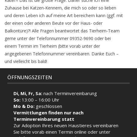
Kater?! Das ist die große Frage. Daher suche ich eine
Zuhause bei Katzen-Kennern, die mich so oder so lieben
und deren Leben ich auf meine Art bereichern kann (ggf. mit
der einen oder anderen Beute vor der Haus- oder
Balkontüre)?! Alle Fragen beantwortet das Tierheim-Team
gerne unter der Telefonnummer 09352-9690 oder bei
einem Termin im Tierheim (bitte vorab unter der
angegebenen Telefonnummer vereinbaren. Danke Euch –
und vielleicht bis bald!
ÖFFNUNGSZEITEN
Di, Mi, Fr, Sa:
nach Terminvereinbarung
So:
13:00 – 16:00 Uhr
Mo & Do:
geschlossen
Vermittlungen finden nur nach
Terminvereinbarung statt
Zur Adoption Ihres neuen Haustieres vereinbaren
Sie bitte vorab einen Termin
online
oder unter