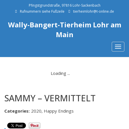
Pfingstgrundstraße, 97816 Lohr-Sackenbach
Rufnummern siehe Fußzeile
tierheimlohr@t-online.de
Wally-Bangert-Tierheim Lohr am
Main
Togg
navig
SAMMY – VERMITTELT
Categories:
2020, Happy Endings