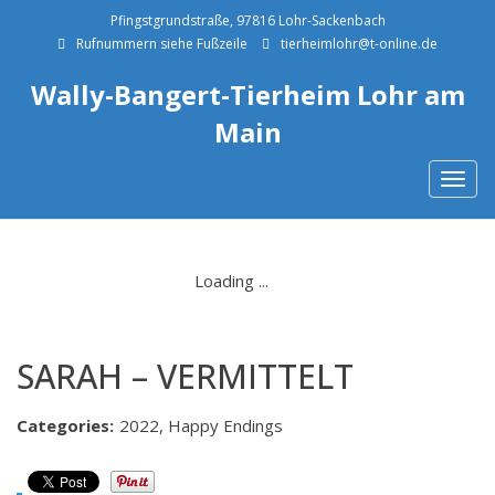
Pfingstgrundstraße, 97816 Lohr-Sackenbach
Rufnummern siehe Fußzeile
tierheimlohr@t-online.de
Wally-Bangert-Tierheim Lohr am
Main
Togg
navig
SARAH – VERMITTELT
Categories:
2022, Happy Endings