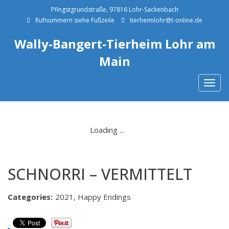
Pfingstgrundstraße, 97816 Lohr-Sackenbach
Rufnummern siehe Fußzeile
tierheimlohr@t-online.de
Wally-Bangert-Tierheim Lohr am
Main
Togg
navig
SCHNORRI – VERMITTELT
Categories:
2021, Happy Endings