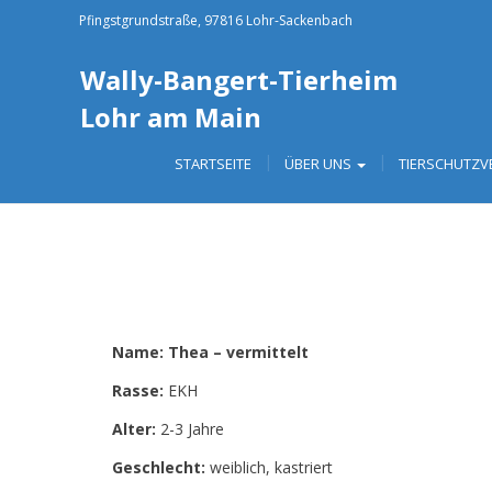
Pfingstgrundstraße, 97816 Lohr-Sackenbach
Wally-Bangert-Tierheim
Lohr am Main
STARTSEITE
ÜBER UNS
TIERSCHUTZV
Previous
Previous
Name: Thea – vermittelt
Rasse:
EKH
Alter:
2-3 Jahre
Geschlecht:
weiblich, kastriert