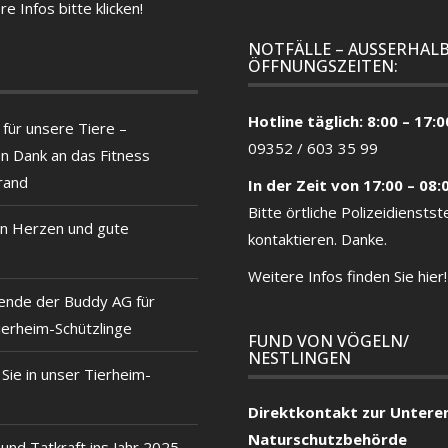
re Infos bitte klicken!
NOTFÄLLE – AUSSERHALB
ÖFFNUNGSZEITEN:
Hotline täglich: 8:00 – 17:0
für unsere Tiere –
09352 / 603 35 99
en Dank an das Fitness
rand
In der Zeit von 17:00 – 08:
Bitte örtliche
Polizeidienstste
n Herzen und gute
kontaktieren. Danke.
Weitere Infos finden Sie hier!
ende der Buddy AG für
ierheim-Schützlinge
FUND VON VÖGELN/
NESTLINGEN
ie in unser Tierheim-
Direktkontakt zur Untere
Naturschutzbehörde
und Tatkraft ins Jahr 2025 –