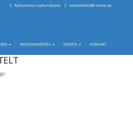
Rufnummern siehe Fußzeile
tierheimlohr@t-online.de
TZEN
WISSENSWERTES
EVENTS
KONTAKT
TELT
ngs