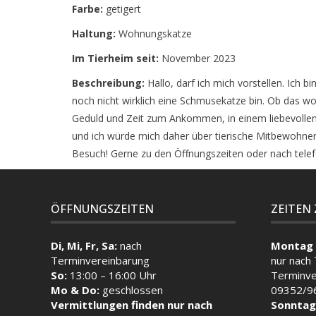
Farbe:
getigert
Haltung:
Wohnungskatze
Im Tierheim seit:
November 2023
Beschreibung:
Hallo, darf ich mich vorstellen. Ich 
noch nicht wirklich eine Schmusekatze bin. Ob das woh
Geduld und Zeit zum Ankommen, in einem liebevollen
und ich würde mich daher über tierische Mitbewohne
Besuch! Gerne zu den Öffnungszeiten oder nach tele
ÖFFNUNGSZEITEN
ZEITEN
Di, Mi, Fr, Sa:
nach
Montag 
Terminvereinbarung
nur nach
So:
13:00 – 16:00 Uhr
Terminve
Mo & Do:
geschlossen
09352/9
Vermittlungen finden nur nach
Sonntag