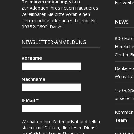
Terminvereinbarung statt
Für weite
Zur Adoption Ihres neuen Haustieres
vereinbaren Sie bitte vorab einen
Termin
online
oder unter Telefon Nr.
NEWS
09352/9690. Danke.
800 Euro 
NEWSLETTER-ANMELDUNG
Herzlich
Center B
Vorname
Danke vo
Wünsche
Nachname
150 € Sp
unsere T
E-Mail
*
Kommen S
Team!
Wir halten Ihre Daten privat und teilen
sie nur mit Dritten, die diesen Dienst
ermöglichen.
Lesen Sie unsere
Mit Herz 