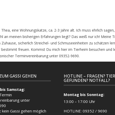
bin Thea, eine Wohnungskatze, ca. 2-3 Jahre alt. Ich muss ehrlich sagen
l an meinen bisherigen Erfahrungen liegt? Das weiß nur ich! Meine Tier
 Zuhause, sicherlich Streichel- und Schmuseeinheiten zu schätzen l
r bestimmt freuen. Kommst Du mich hier im Tierheim besuchen und le
fonischer Terminvereinbarung unter 09352-9690.
 ZUM GASSI GEHEN
HOTLINE – FRAGEN? TIE
GEFUNDEN? NOTFALL?
bis Samstag:
Montag bis Sonntag:
 Termin
reinbarung unter
13:00 – 17:00 Uhr
690
:
kein Gassi gehen möglich
HOTLINE: 09352 / 9690