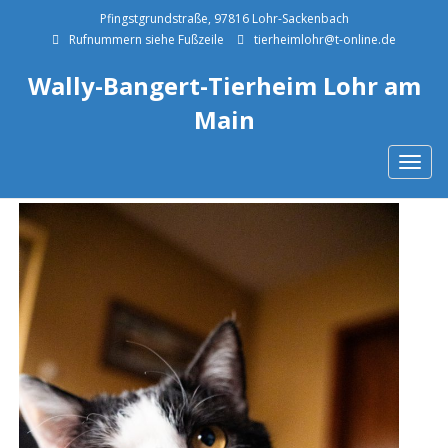
Pfingstgrundstraße, 97816 Lohr-Sackenbach
Rufnummern siehe Fußzeile
tierheimlohr@t-online.de
Wally-Bangert-Tierheim Lohr am
Main
Togg
navig