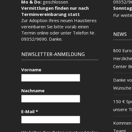
Mo & Do:
geschlossen
09352/9
Vermittlungen finden nur nach
Sonntag
Terminvereinbarung statt
Für weite
Zur Adoption Ihres neuen Haustieres
vereinbaren Sie bitte vorab einen
Termin
online
oder unter Telefon Nr.
NEWS
09352/9690. Danke.
800 Euro 
NEWSLETTER-ANMELDUNG
Herzlich
Center B
Vorname
Danke vo
Wünsche
Nachname
150 € Sp
unsere T
E-Mail
*
Kommen S
Team!