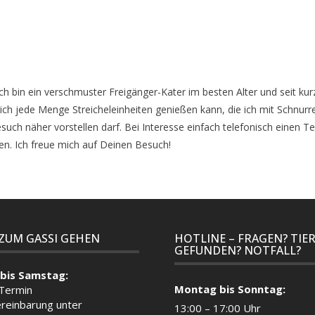
ch bin ein verschmuster Freigänger-Kater im besten Alter und seit ku
m ich jede Menge Streicheleinheiten genießen kann, die ich mit Schnu
uch näher vorstellen darf. Bei Interesse einfach telefonisch einen 
en. Ich freue mich auf Deinen Besuch!
 ZUM GASSI GEHEN
HOTLINE – FRAGEN? TIE
GEFUNDEN? NOTFALL?
bis Samstag:
Montag bis Sonntag:
 Termin
reinbarung unter
13:00 – 17:00 Uhr