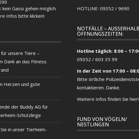
690
:
kein Gassi gehen möglich
HOTLINE: 09352 / 9690
re Infos bitte klicken!
NOTFÄLLE – AUSSERHALB
ÖFFNUNGSZEITEN:
Hotline täglich: 8:00 – 17:0
für unsere Tiere –
09352 / 603 35 99
en Dank an das Fitness
rand
In der Zeit von 17:00 – 08:
Bitte örtliche
Polizeidienstste
n Herzen und gute
kontaktieren. Danke.
Weitere Infos finden Sie hier!
ende der Buddy AG für
ierheim-Schützlinge
FUND VON VÖGELN/
NESTLINGEN
ie in unser Tierheim-