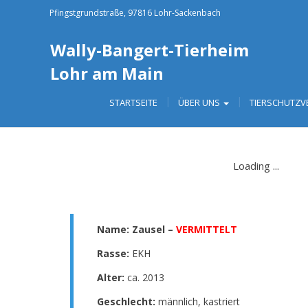
Pfingstgrundstraße, 97816 Lohr-Sackenbach
Wally-Bangert-Tierheim
Lohr am Main
STARTSEITE
ÜBER UNS
TIERSCHUTZV
Name: Zausel –
VERMITTELT
Rasse:
EKH
Alter:
ca. 2013
Geschlecht:
männlich, kastriert