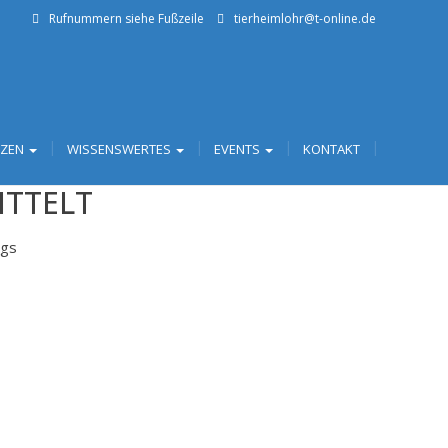
Rufnummern siehe Fußzeile
tierheimlohr@t-online.de
TZEN
WISSENSWERTES
EVENTS
KONTAKT
ITTELT
ngs