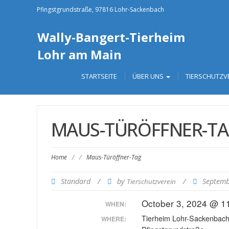
Pfingstgrundstraße, 97816 Lohr-Sackenbach
Wally-Bangert-Tierheim
Lohr am Main
STARTSEITE
ÜBER UNS
TIERSCHUTZV
MAUS-TÜRÖFFNER-T
Home
/
/
Maus-Türöffner-Tag
Standard
/
by
/
Septemb
Tierschutzverein
October 3, 2024 @ 1
WHEN:
Tierheim Lohr-Sackenbac
WHERE: