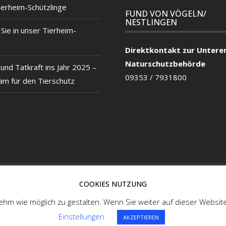
ierheim-Schützlinge
FUND VON VÖGELN/
NESTLINGEN
ie in unser Tierheim-
Direktkontakt zur Untere
Naturschutzbehörde
und Tatkraft ins Jahr 2025 –
09353 / 7931800
m für den Tierschutz
COOKIES NUTZUNG
hm wie möglich zu gestalten. Wenn Sie weiter auf dieser Websit
Einstellungen
AKZEPTIEREN