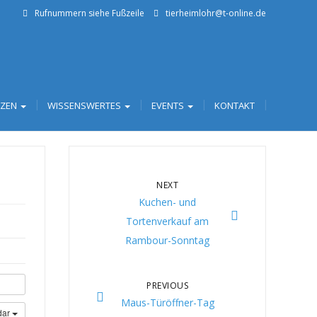
Rufnummern siehe Fußzeile
tierheimlohr@t-online.de
TZEN
WISSENSWERTES
EVENTS
KONTAKT
NEXT
Kuchen- und
Tortenverkauf am
Rambour-Sonntag
PREVIOUS
Maus-Türöffner-Tag
dar