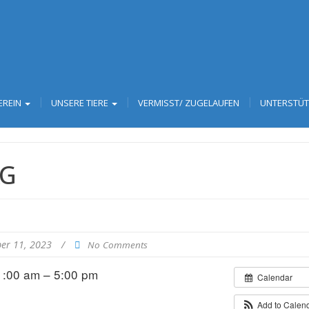
EREIN
UNSERE TIERE
VERMISST/ ZUGELAUFEN
UNTERSTÜ
AG
er 11, 2023
/
No Comments
1:00 am – 5:00 pm
Calendar
h
Add to Calen