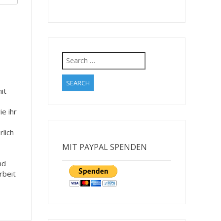
Search
for:
it
e ihr
rlich
MIT PAYPAL SPENDEN
nd
rbeit