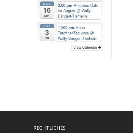
AUG
2:00 pm
Pfötchen Café
16
im August
@ Wally-
Bangert-Tierheim
Sun
OCT
11:00 am
Maus-
3
Türöffner-Tag 2026
@
Wally-Bangert-Tierheim
Sat
View Calendar
R
RECHTLICHES