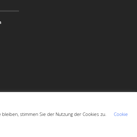
n
e bleiben, stimmen Sie der Nutzung der Cookies zu.
Cookie
Modality Theme
powered by
WordPress