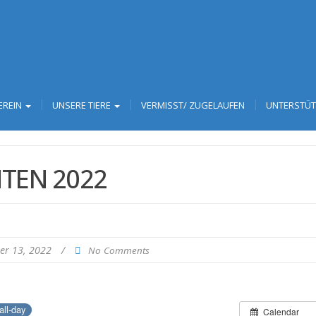
EREIN
UNSERE TIERE
VERMISST/ ZUGELAUFEN
UNTERSTÜ
TEN 2022
er 13, 2022
/
No Comments
all-day
Calendar