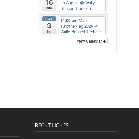
16
im August
@ Wally-
Bangert-Tierheim
Sun
OCT
11:00 am
Maus-
3
Türöffner-Tag 2026
@
Wally-Bangert-Tierheim
Sat
View Calendar
R
RECHTLICHES