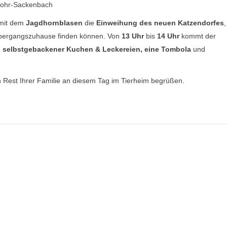
Lohr-Sackenbach
 mit dem
Jagdhornblasen
die
Einweihung des neuen Katzendorfes
,
Übergangszuhause finden können. Von
13 Uhr
bis
14 Uhr
kommt der
, selbstgebackener Kuchen & Leckereien, eine Tombola
und
n Rest Ihrer Familie an diesem Tag im Tierheim begrüßen.