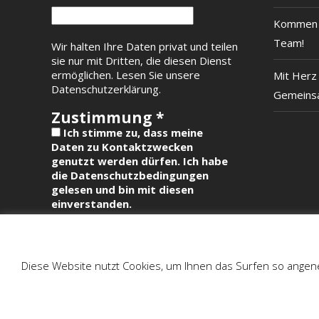
Kommen S
Team!
Wir halten Ihre Daten privat und teilen
sie nur mit Dritten, die diesen Dienst
ermöglichen.
Lesen Sie unsere
Mit Herz 
Datenschutzerklärung.
Gemeinsa
Zustimmung
*
Ich stimme zu, dass meine
Daten zu Kontaktzwecken
genutzt werden dürfen. Ich habe
die Datenschutzbedingungen
gelesen und bin mit diesen
einverstanden.
Diese Website nutzt Cookies, um Ihnen das Surfen so angene
Copyright 2018 Tierschutzverein Main-Spessart e.V.