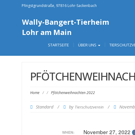
Pfingstgrundstraße, 97816 Lohr-Sackenbach
Wally-Bangert-Tierheim
Lohr am Main
STARTSEITE
ÜBER UNS
TIERSCHUTZV
PFÖTCHENWEIHNACH
Home
/
/
Pfötchenweihnachten 2022
Standard
/
by
/
Novemb
Tierschutzverein
November 27, 2022
WHEN: