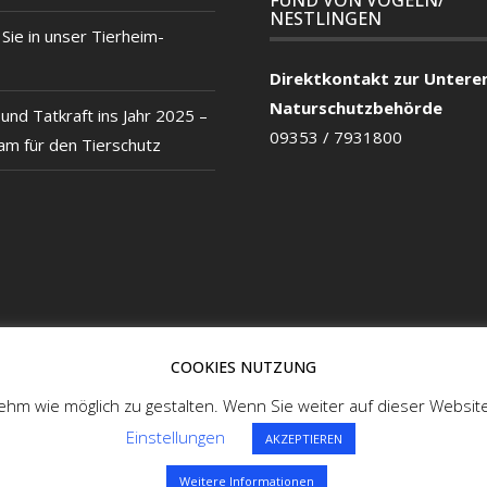
FUND VON VÖGELN/
NESTLINGEN
ie in unser Tierheim-
Direktkontakt zur Untere
Naturschutzbehörde
und Tatkraft ins Jahr 2025 –
09353 / 7931800
m für den Tierschutz
COOKIES NUTZUNG
hm wie möglich zu gestalten. Wenn Sie weiter auf dieser Websit
Einstellungen
AKZEPTIEREN
Weitere Informationen