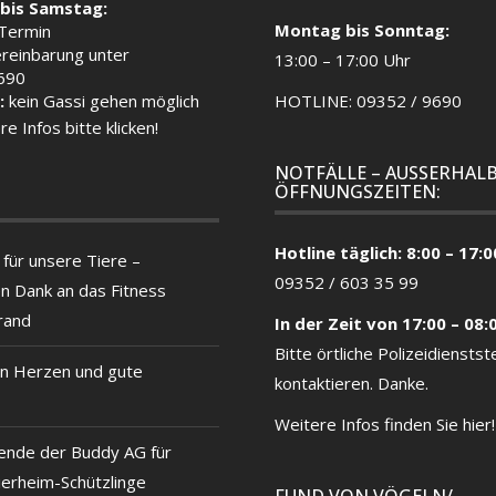
bis Samstag:
Montag bis Sonntag:
 Termin
reinbarung unter
13:00 – 17:00 Uhr
690
:
kein Gassi gehen möglich
HOTLINE: 09352 / 9690
re Infos bitte klicken!
NOTFÄLLE – AUSSERHALB
ÖFFNUNGSZEITEN:
Hotline täglich: 8:00 – 17:0
für unsere Tiere –
09352 / 603 35 99
en Dank an das Fitness
rand
In der Zeit von 17:00 – 08:
Bitte örtliche
Polizeidienstste
n Herzen und gute
kontaktieren. Danke.
Weitere Infos finden Sie hier!
ende der Buddy AG für
ierheim-Schützlinge