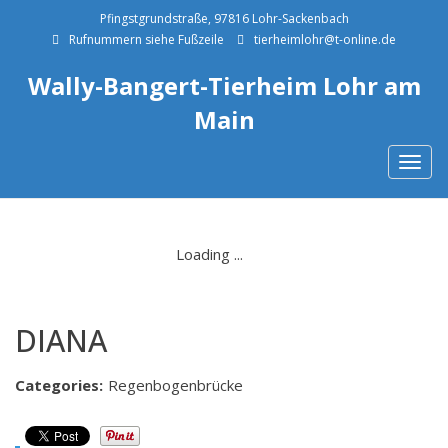
Pfingstgrundstraße, 97816 Lohr-Sackenbach
Rufnummern siehe Fußzeile
tierheimlohr@t-online.de
Wally-Bangert-Tierheim Lohr am
Main
Togg
navig
DIANA
Categories:
Regenbogenbrücke