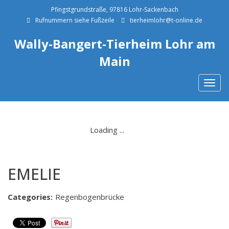
Pfingstgrundstraße, 97816 Lohr-Sackenbach
Rufnummern siehe Fußzeile
tierheimlohr@t-online.de
Wally-Bangert-Tierheim Lohr am
Main
Togg
navig
EMELIE
Categories:
Regenbogenbrücke