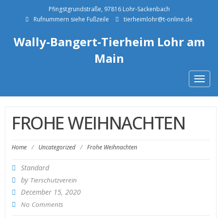
Pfingstgrundstraße, 97816 Lohr-Sackenbach
Rufnummern siehe Fußzeile
tierheimlohr@t-online.de
Wally-Bangert-Tierheim Lohr am
Main
Togg
navig
FROHE WEIHNACHTEN
Home
/
Uncategorized
/
Frohe Weihnachten
Standard
by
Tierschutzverein
December 15, 2020
No Comments